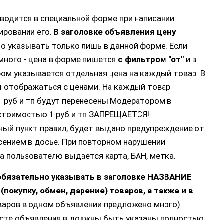
 вводится в специальной форме при написании
ировании его.
В заголовке объявления цену
мо указывать только лишь в данной форме. Если
много - цена в форме пишется
с фильтром "от"
и в
ом указывается отдельная цена на каждый товар. В
ы отображаться с ценами. На каждый товар
1 руб и тп будут перенесены Модератором в
 стоимостью 1 руб и тп ЗАПРЕЩАЕТСЯ!
ый пункт правил, будет выдано предупреждение от
сением в досье. При повторном нарушении
 пользователю выдается карта, БАН, метка.
обязательно указывать в заголовке НАЗВАНИЕ
окупку, обмен, дарение) товаров, а также и в
варов в одном объявлении предложено много).
ексте объявления в должны быть указаны полностью,