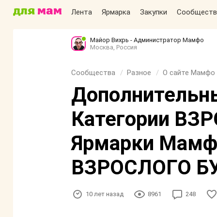
Лента
Ярмарка
Закупки
Сообществ
Майор Вихрь - Администратор Мамфо
Москва, Россия
Сообщества
Разное
О сайте Мамфо
Дополнительны
Категории ВЗ
Ярмарки Мамфо
ВЗРОСЛОГО Б
10 лет назад
8961
248