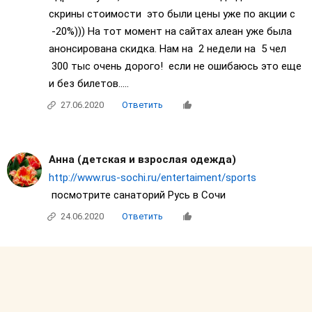
скрины стоимости это были цены уже по акции с
-20%))) На тот момент на сайтах алеан уже была
анонсирована скидка. Нам на 2 недели на 5 чел
300 тыс очень дорого! если не ошибаюсь это еще
и без билетов.....
27.06.2020
Ответить
Анна (детская и взрослая одежда)
http://www.rus-sochi.ru/entertaiment/sports
посмотрите санаторий Русь в Сочи
24.06.2020
Ответить
Анна (детская и взрослая одежда)
Аленка Sаlittо
Оставила на заметку на будущее-цена конечно ого,
1 чел 6300 в сутки, а нас 5(.