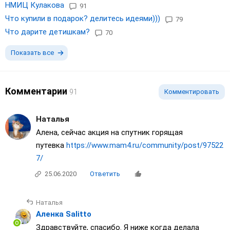
НМИЦ Кулакова
91
Что купили в подарок? делитесь идеями)))
79
Что дарите детишкам?
70
Показать все
Комментарии
91
Комментировать
Наталья
Алена, сейчас акция на спутник горящая
путевка
https://www.mam4.ru/community/post/97522
7/
25.06.2020
Ответить
Наталья
Аленка Sаlittо
Здравствуйте, спасибо. Я ниже когда делала