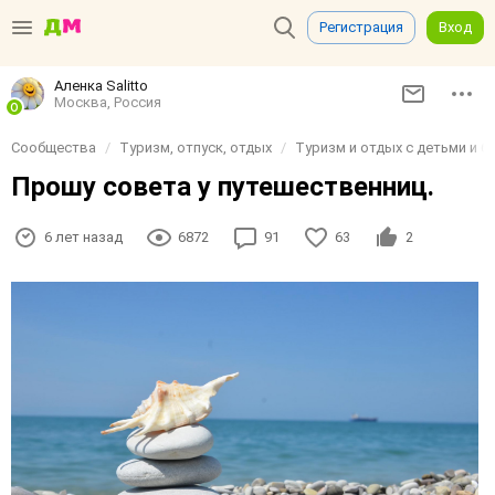
Регистрация
Вход
Аленка Sаlittо
Москва, Россия
Сообщества
Туризм, отпуск, отдых
Туризм и отдых с детьми и б
Прошу совета у путешественниц.
6 лет назад
6872
91
63
2