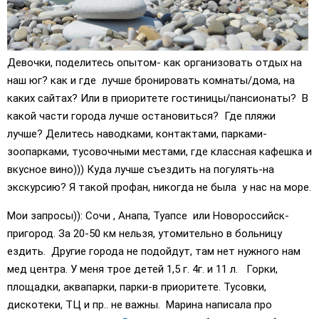
Девочки, поделитесь опытом- как организовать отдых на
наш юг? как и где лучше бронировать комнаты/дома, на
каких сайтах? Или в приоритете гостиницы/пансионаты? В
какой части города лучше остановиться? Где пляжи
лучше? Делитесь наводками, контактами, парками-
зоопарками, тусовочными местами, где классная кафешка и
вкусное вино))) Куда лучше съездить на погулять-на
экскурсию? Я такой профан, никогда не была у нас на море.
Мои запросы)): Сочи , Анапа, Туапсе или Новороссийск-
пригород. За 20-50 км нельзя, утомительно в больницу
ездить. Другие города не подойдут, там нет нужного нам
мед центра. У меня трое детей 1,5 г. 4г. и 11 л. Горки,
площадки, аквапарки, парки-в приоритете. Тусовки,
дискотеки, ТЦ и пр.. не важны. Марина написала про