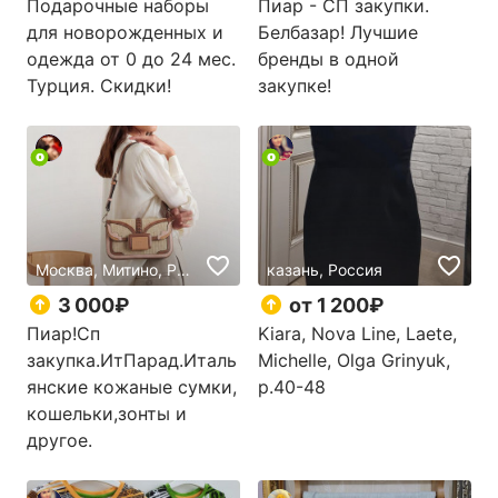
Подарочные наборы
Пиар - СП закупки.
для новорожденных и
Белбазар! Лучшие
одежда от 0 до 24 мес.
бренды в одной
Турция. Скидки!
закупке!
Москва, Митино, Россия
казань, Россия
3 000₽
от 1 200₽
Пиар!Сп
Kiara, Nova Line, Laete,
закупка.ИтПарад.Италь
Michelle, Olga Grinyuk,
янские кожаные сумки,
р.40-48
кошельки,зонты и
другое.