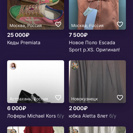
Москва, Россия
Москва, Россия
25 000₽
7 500₽
Кеды Premiata
Новое Поло Escada
Sport р.ХS. Оригинал!
Астрахань, Россия
Новокузнецк
6 000₽
2 000₽
Лоферы Michael Kors
б/у
юбка Aletta 8лет
б/у