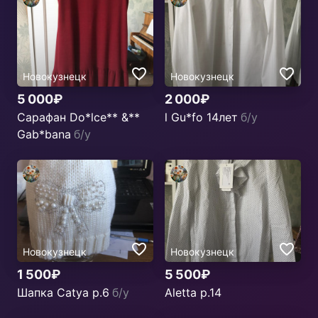
Новокузнецк
Новокузнецк
5 000₽
2 000₽
Сарафан Do*lce** &**
l Gu*fo 14лет
б/у
Gab*bana
б/у
Новокузнецк
Новокузнецк
1 500₽
5 500₽
Шапка Catya р.6
б/у
Aletta р.14