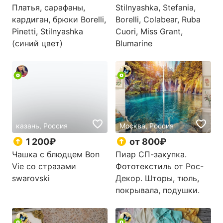
Платья, сарафаны,
Stilnyashka, Stefania,
кардиган, брюки Borelli,
Borelli, Colabear, Ruba
Pinetti, Stilnyashka
Cuori, Miss Grant,
(синий цвет)
Blumarine
казань, Россия
Москва, Россия
1 200₽
от 800₽
Чашка с блюдцем Bon
Пиар СП-закупка.
Vie со стразами
Фототекстиль от Рос-
swarovski
Декор. Шторы, тюль,
покрывала, подушки.