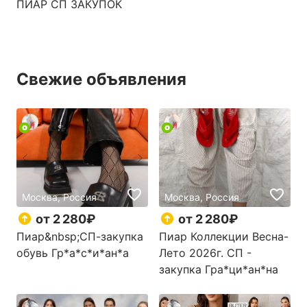
ПИАР СП ЗАКУПОК
Свежие объявления
Москва, Россия
Москва, Россия
от 2 280₽
от 2 280₽
Пиар&nbsp;СП-закупка
Пиар Коллекции Весна-
обувь Гр*а*с*и*ан*а
Лето 2026г. СП -
закупка Гра*ци*ан*на