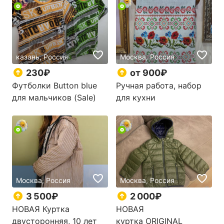
казань, Россия
Москва, Россия
230₽
от 900₽
Футболки Button blue
Ручная работа, набор
для мальчиков (Sale)
для кухни
Москва, Россия
Москва, Россия
3 500₽
2 000₽
НОВАЯ Куртка
НОВАЯ
двусторонняя, 10 лет
куртка ORIGINAL