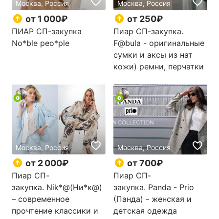
Москва, Россия
Москва, Россия
от 1 000₽
от 250₽
ПИАР СП-закупка
Пиар СП-закупка.
No*blе peo*ple
F@bulа - оригинальные
сумки и аксы из нат
кожи) ремни, перчатки
Москва, Россия
Москва, Россия
от 2 000₽
от 700₽
Пиар СП-
Пиар СП-
закупка. Nik*@(Ни*к@)
закупка. Panda - Priо
– современное
(Панда) - женская и
прочтение классики и
детская одежда