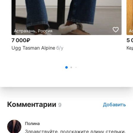
Астрахань, Россия
А
7 000₽
5 
Ugg Tasman Alpine
б/у
Ке
Комментарии
Добавить
9
Полина
Злравствуйте, подскажите длину стельки.