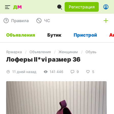
Регистрация
Правила
ЧC
Объявления
Бутик
Пристрой
А
Ярмарка
Объявления
Женщинам
Обувь
Лоферы Il*vi размер 36
11 дней назад
141 446
9
5