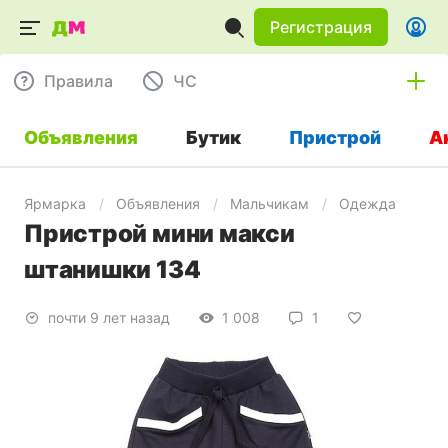
Регистрация
Правила
ЧC
Объявления
Бутик
Пристрой
А
Ярмарка
Объявления
Мальчикам
Одежда
Пристрой мини макси
штанишки 134
почти 9 лет назад
1 008
1