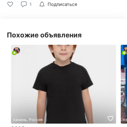
1
Подписаться
Похожие объявления
казань, Россия
к