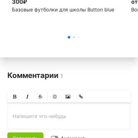
300₽
от
Базовые футболки для школы Button blue
Bor
Комментарии
1
Жирный
Курсив
Зачеркнутый
Смайлики
Вставить изображение
Вставить ссылку
Напишите что-нибудь