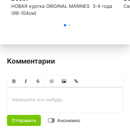
НОВАЯ куртка ORIGINAL MARINES 3-4 года
Св
(98-104см)
Комментарии
Жирный
Курсив
Зачеркнутый
Смайлики
Вставить изображение
Вставить ссылку
Напишите что-нибудь
Отправить
Анонимно