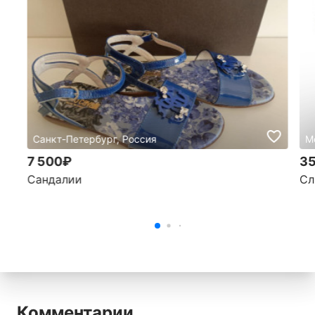
Санкт-Петербург, Россия
М
7 500₽
35
Сандалии
Сл
Комментарии