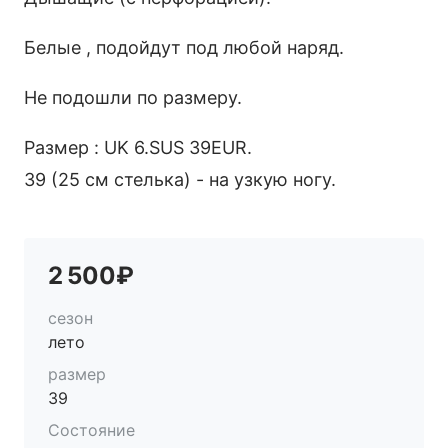
Белые , подойдут под любой наряд.
Не подошли по размеру.
Размер : UK 6.SUS 39EUR.
39 (25 см стелька) - на узкую ногу.
2 500₽
сезон
лето
размер
39
Состояние