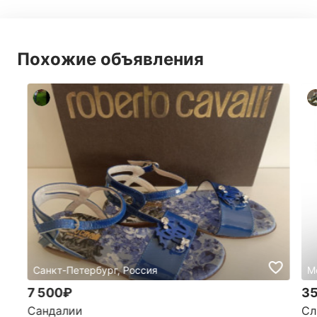
Похожие объявления
Санкт-Петербург, Россия
М
7 500₽
35
Сандалии
Сл