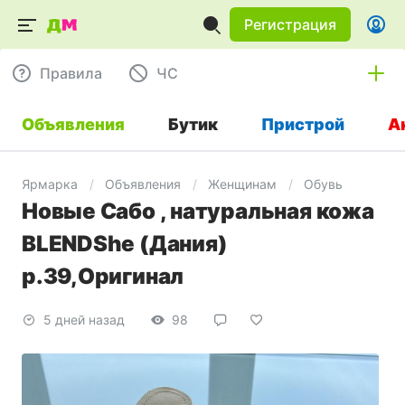
Регистрация
Правила
ЧC
Объявления
Бутик
Пристрой
А
Ярмарка
Объявления
Женщинам
Обувь
Новые Сабо , натуральная кожа
BLENDShe (Дания)
р.39,Оригинал
5 дней назад
98