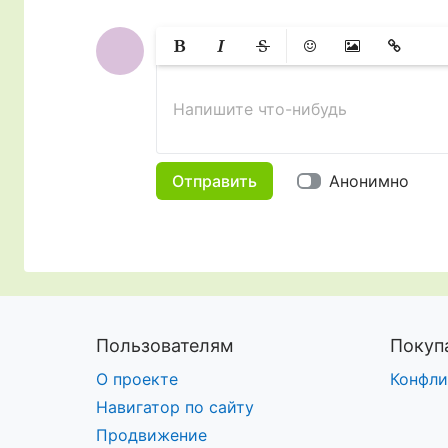
Жирный
Курсив
Зачеркнутый
Смайлики
Вставить изобр
Вставить 
Напишите что-нибудь
Отправить
Анонимно
Пользователям
Покуп
О проекте
Конфли
Навигатор по сайту
Продвижение