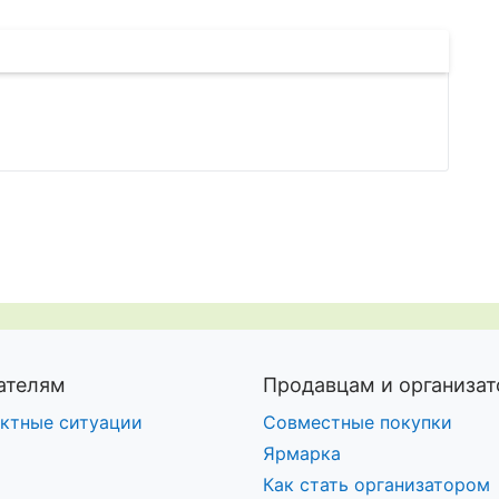
ажение
ссылку
ателям
Продавцам и организа
ктные ситуации
Совместные покупки
Ярмарка
Как стать организатором