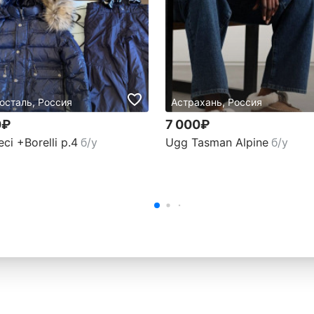
осталь, Россия
Астрахань, Россия
0₽
7 000₽
ci +Borelli р.4
б/у
Ugg Tasman Alpine
б/у