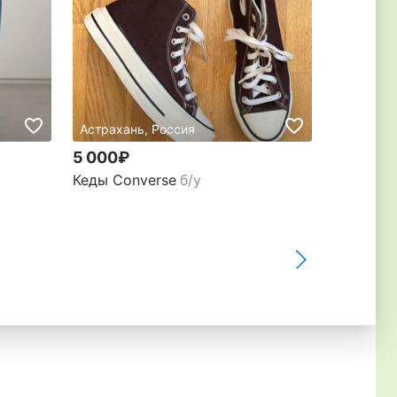
Астрахань, Россия
Астрахан
5 000₽
4 500₽
Кеды Converse
б/у
Кеды Con