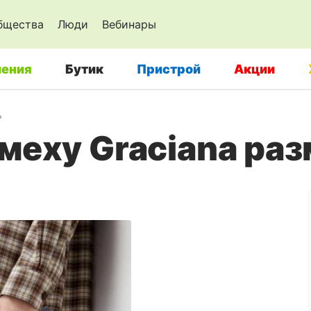
бщества
Люди
Вебинары
ения
Бутик
Пристрой
Акции
ь
меху Graciana раз