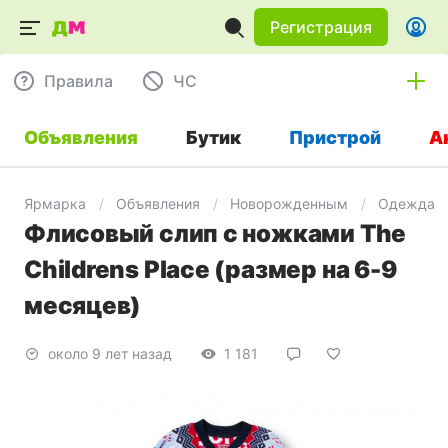
Регистрация
Правила
ЧC
Объявления
Бутик
Пристрой
А
Ярмарка
Объявления
Новорожденным
Одежда
Флисовый слип с ножками The
Childrens Place (размер на 6-9
месяцев)
около 9 лет назад
1 181