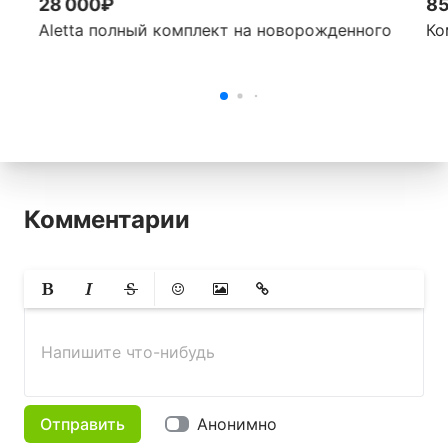
28 000₽
8
Aletta полный комплект на новорожденного
Ко
Комментарии
Жирный
Курсив
Зачеркнутый
Смайлики
Вставить изображение
Вставить ссылку
Напишите что-нибудь
Отправить
Анонимно