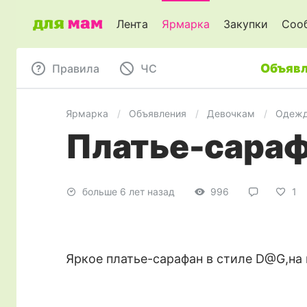
Лента
Ярмарка
Закупки
Соо
Объявл
Правила
ЧC
Ярмарка
Объявления
Девочкам
Одеж
Платье-сараф
больше 6 лет назад
996
1
Яркое платье-сарафан в стиле D@G,на 