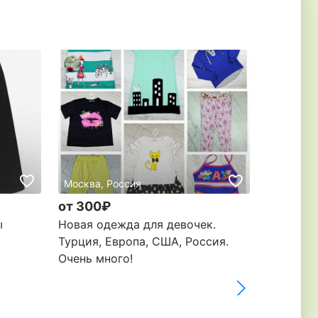
Москва, Россия
казань, 
от 300₽
800₽
ы
Новая одежда для девочек.
Школьные
Турция, Европа, США, Россия.
Gulliver
Очень много!