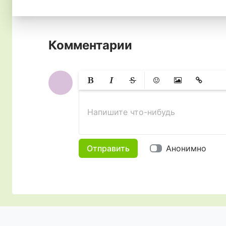
Комментарии
Жирный
Курсив
Зачеркнутый
Смайлики
Вставить изобр
Вставить 
Напишите что-нибудь
Отправить
Анонимно