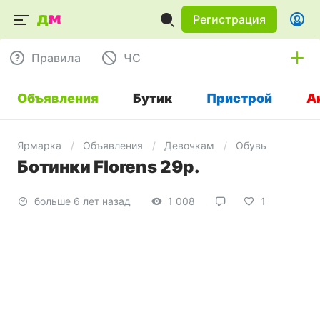
Регистрация
Правила
ЧC
Объявления
Бутик
Пристрой
А
Ярмарка
Объявления
Девочкам
Обувь
Ботинки Florens 29р.
больше 6 лет назад
1 008
1