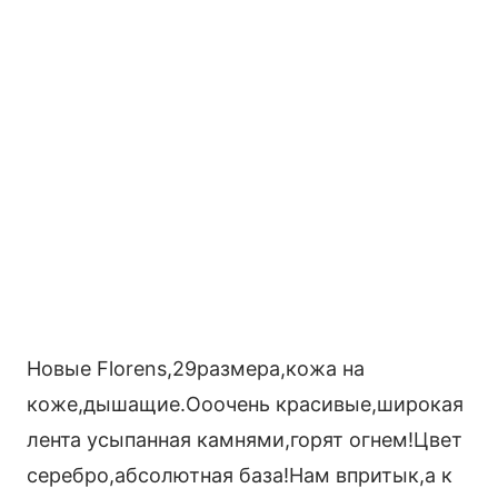
Новые Florens,29размера,кожа на
коже,дышащие.Ооочень красивые,широкая
лента усыпанная камнями,горят огнем!Цвет
серебро,абсолютная база!Нам впритык,а к