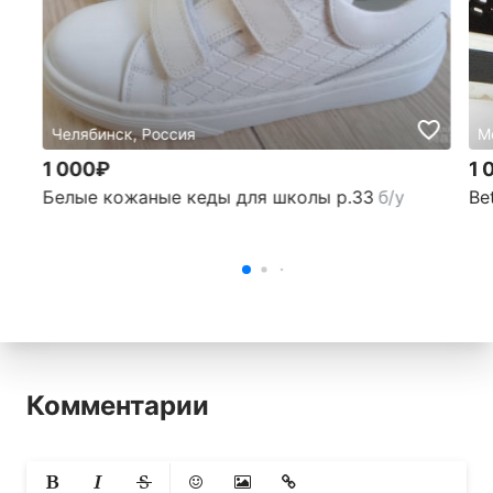
Челябинск, Россия
М
1 000₽
1 
Белые кожаные кеды для школы р.33
б/у
Be
Комментарии