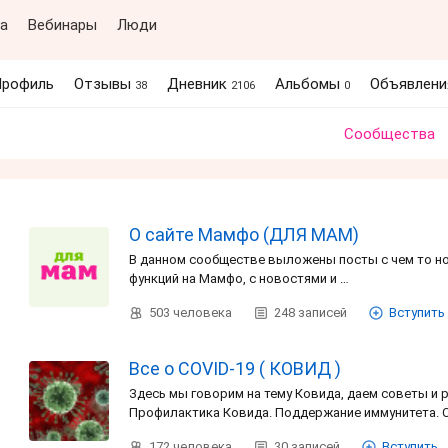
а
Вебинары
Люди
рофиль
Отзывы
Дневник
Альбомы
Объявлен
38
2106
0
Сообщества
О сайте Мамфо (ДЛЯ МАМ)
В данном сообществе выложены посты с чем то но
функций на Мамфо, с новостями и …
503
человека
248
записей
Вступить
Все о COVID-19 ( КОВИД )
Здесь мы говорим на тему Ковида, даем советы и 
Профилактика Ковида. Поддержание иммунитета. 
172
человека
30
записей
Вступить