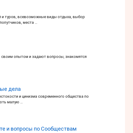
й и туров, всевозможные виды отдыха, выбор
 попутчиков, места …
сь своим опытом и задают вопросы, знакомятся
рые дела
жестокости и цинизма современного общества по
хоть малую …
йте и вопросы по Сообществам