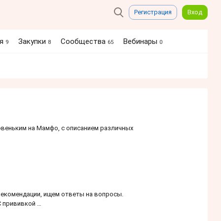
Регистрация
Вход
ия
Закупки
Сообщества
Вебинары
9
8
65
0
веньким на Мамфо, с описанием различных
рекомендации, ищем ответы на вопросы.
С прививкой …