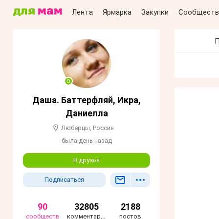
Лента
Ярмарка
Закупки
Сообществ
П
Даша. Баттерфляй, Икра,
Даниелла
Люберцы, Россия
была день назад
В друзья
Подписаться
90
32805
2188
сообществ
комментариев
постов