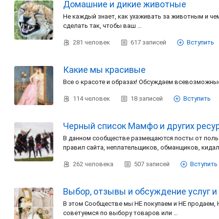
Домашние и дикие животные
Не каждый знает, как ухаживать за животным и чем
сделать так, чтобы ваш …
281
человек
617
записей
Вступить
Какие мы красивые
Все о красоте и образах! Обсуждаем всевозможные
114
человек
18
записей
Вступить
Черный список Мамфо и других ресурс
В данном сообществе размещаются посты от пол
правил сайта, неплательщиков, обманщиков, кидал
262
человека
507
записей
Вступить
Выбор, отзывы и обсуждение услуг и
В этом Сообществе мы НЕ покупаем и НЕ продаем, 
советуемся по выбору товаров или …