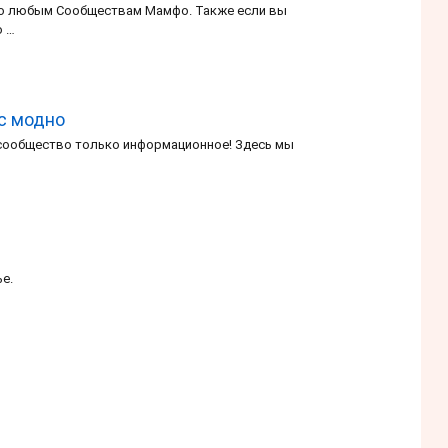
по любым Сообществам Мамфо. Также если вы
о …
ас модно
 сообщество только информационное! Здесь мы
ье.