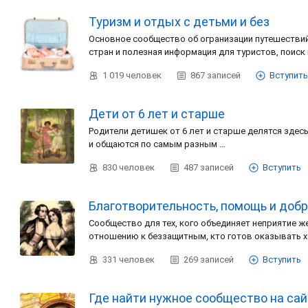
Туризм и отдых с детьми и без
Основное сообщество об огранизации путешестви
стран и полезная информация для туристов, поиск
1 019
человек
867
записей
Вступить
Дети от 6 лет и старше
Родители детишек от 6 лет и старше делятся зде
и общаются по самым разным …
830
человек
487
записей
Вступить
Благотворительность, помощь и доб
Сообщество для тех, кого объединяет неприятие 
отношению к беззащитным, кто готов оказывать 
331
человек
269
записей
Вступить
Где найти нужное сообщество на са