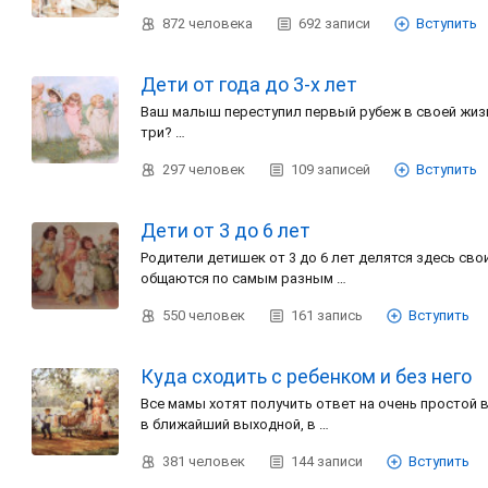
872
человека
692
записи
Вступить
Дети от года до 3-х лет
Ваш малыш переступил первый рубеж в своей жизни 
три? …
297
человек
109
записей
Вступить
Дети от 3 до 6 лет
Родители детишек от 3 до 6 лет делятся здесь св
общаются по самым разным …
550
человек
161
запись
Вступить
Куда сходить с ребенком и без него
Все мамы хотят получить ответ на очень простой в
в ближайший выходной, в …
381
человек
144
записи
Вступить