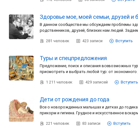
Здоровье мое, моей семьи, друзей и 
В данном сообществе мы обсуждаем проблемы здо
родственников, друзей, близких нам людей. Зада
281
человек
423
записи
Вступить
Туры и спецпредложения
Предложение, поиск и описания всевозможных тур
присмотреть и выбрать любой тур: от экономного
1 211
человек
429
записей
Вступить
Дети от рождения до года
Все о новорожденных малышах и детках до годика.
прикорм и гигиена. Грудное и искусственное вскар
221
человек
83
записи
Вступить