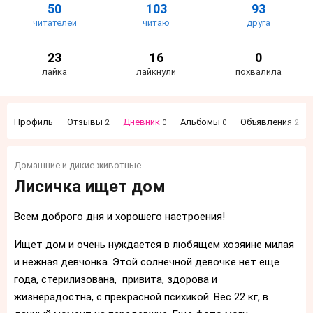
50
103
93
читателей
читаю
друга
23
16
0
лайка
лайкнули
похвалила
Профиль
Отзывы
Дневник
Альбомы
Объявления
2
0
0
2
Домашние и дикие животные
Лисичка ищет дом
Всем доброго дня и хорошего настроения!
Ищет дом и очень нуждается в любящем хозяине милая
и нежная девчонка. Этой солнечной девочке нет еще
года, стерилизована, привита, здорова и
жизнерадостна, с прекрасной психикой. Вес 22 кг, в