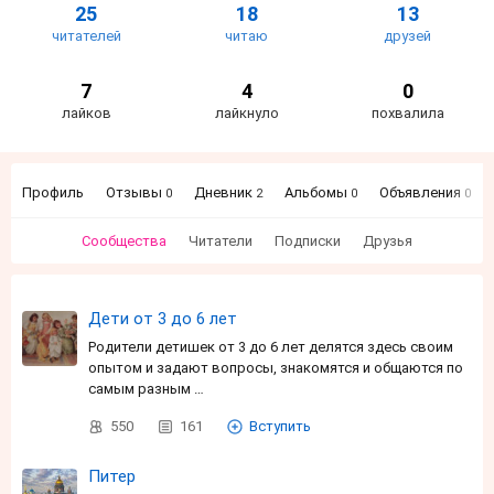
25
18
13
читателей
читаю
друзей
7
4
0
лайков
лайкнуло
похвалила
Профиль
Отзывы
Дневник
Альбомы
Объявления
0
2
0
0
Сообщества
Читатели
Подписки
Друзья
Дети от 3 до 6 лет
Родители детишек от 3 до 6 лет делятся здесь своим
опытом и задают вопросы, знакомятся и общаются по
самым разным …
550
161
Вступить
Питер