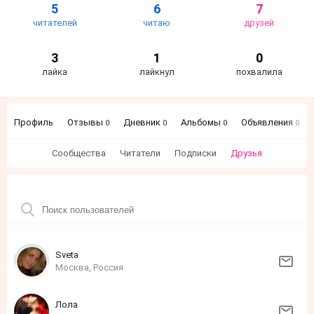
5
6
7
читателей
читаю
друзей
3
1
0
лайка
лайкнул
похвалила
Профиль
Отзывы
Дневник
Альбомы
Объявления
0
0
0
0
Сообщества
Читатели
Подписки
Друзья
Sveta
Москва, Россия
Лола