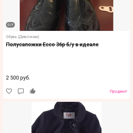
Б/У
Обувь (Девочкам)
Полусапожки Ecco 36р б/у в идеале
2 500 руб.
Продано!