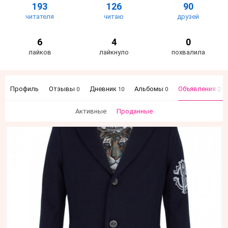
193
126
90
читателя
читаю
друзей
6
4
0
лайков
лайкнуло
похвалила
Профиль
Отзывы
Дневник
Альбомы
Объявления
0
10
0
29
Активные
Проданные