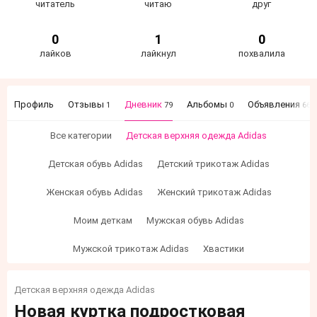
читатель
читаю
друг
0
1
0
лайков
лайкнул
похвалила
Профиль
Отзывы
Дневник
Альбомы
Объявления
1
79
0
66
Все категории
Детская верхняя одежда Adidas
Детская обувь Adidas
Детский трикотаж Adidas
Женская обувь Adidas
Женский трикотаж Adidas
Моим деткам
Мужская обувь Adidas
Мужской трикотаж Adidas
Хвастики
Детская верхняя одежда Adidas
Новая куртка подростковая