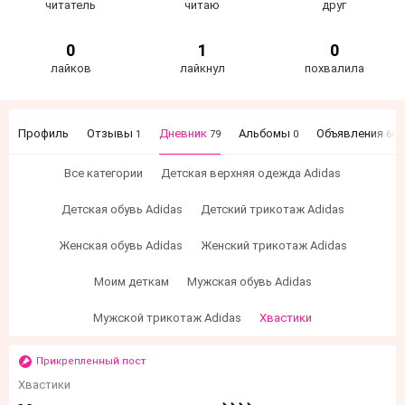
читатель
читаю
друг
0
1
0
лайков
лайкнул
похвалила
Профиль
Отзывы
Дневник
Альбомы
Объявления
1
79
0
66
Все категории
Детская верхняя одежда Adidas
Детская обувь Adidas
Детский трикотаж Adidas
Женская обувь Adidas
Женский трикотаж Adidas
Моим деткам
Мужская обувь Adidas
Мужской трикотаж Adidas
Хвастики
Прикрепленный пост
Хвастики