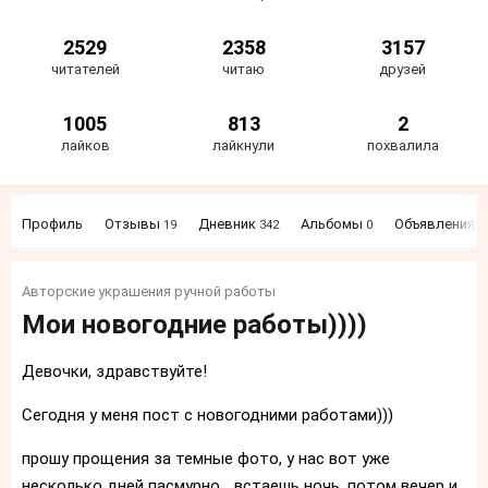
2529
2358
3157
читателей
читаю
друзей
1005
813
2
лайков
лайкнули
похвалила
Профиль
Отзывы
Дневник
Альбомы
Объявления
19
342
0
5
Авторские украшения ручной работы
Мои новогодние работы))))
Девочки, здравствуйте!
Сегодня у меня пост с новогодними работами)))
прошу прощения за темные фото, у нас вот уже
несколько дней пасмурно... встаешь ночь, потом вечер и