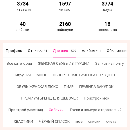
3734
1597
3774
читателя
читаю
друга
40
2160
16
лайков
лайкнули
похвалила
Профиль
Отзывы
Дневник
Альбомы
Объявления
44
1579
1
Все категории
ЖЕНСКАЯ ОБУВЬ ИЗ ТУРЦИИ
Запись на почту
Игрушки
МОНЕ
ОБЗОР КОСМЕТИЧЕСКИХ СРЕДСТВ
ОБУВЬ ЖЕНСКАЯ ЛЮКС
ПИАР
ПРАВИЛА ЗАКУПОК
ПРЕМИУМ БРЕНД ДЛЯ ДЕВОЧЕК
Пристрой мой
Пристрой участниц
Собачки
Треки и номера отправлений
ХВАСТИКИ
ЧЁРНЫЙ СПИСОК
моё
списки
счета