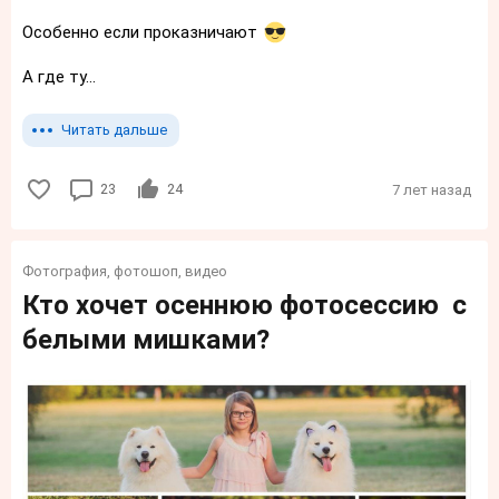
Особенно если проказничают
А где ту...
Читать дальше
23
24
7 лет назад
Фотография, фотошоп, видео
Кто хочет осеннюю фотосессию с
белыми мишками?