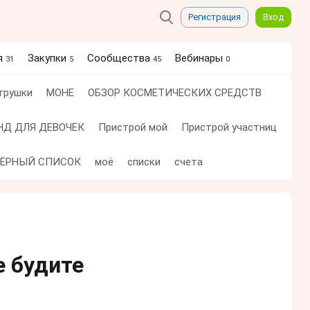
Регистрация
Вход
я
Закупки
Сообщества
Вебинары
31
5
45
0
грушки
МОНЕ
ОБЗОР КОСМЕТИЧЕСКИХ СРЕДСТВ
НД ДЛЯ ДЕВОЧЕК
Пристрой мой
Пристрой участниц
ЧЁРНЫЙ СПИСОК
моё
списки
счета
е будите