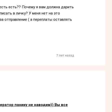
сть есть?? Почему я вам должна дарить
исать в личку? У меня нет на это
за отправление ( а переплаты оставлять
7 лет назад
ератор панику не наводим)) Вы все