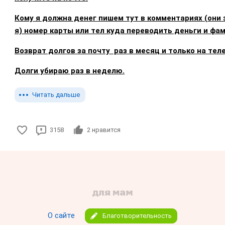
Кому я должна денег пишем тут в комментариях (они
я) номер карты или тел куда переводить деньги и фа
Возврат долгов за почту раз в месяц и только на теле
Долги убираю раз в неделю.
Читать дальше
3158
2
нравится
О сайте
Благотворительность