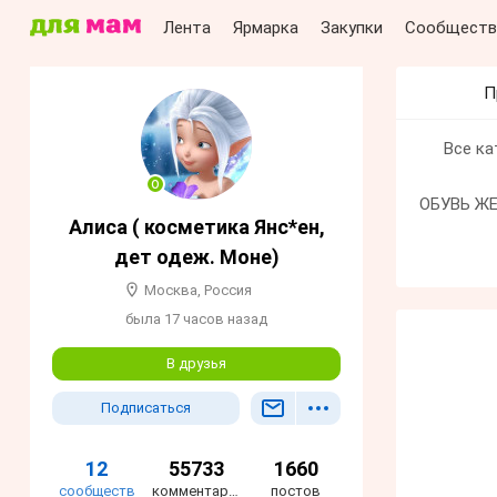
Лента
Ярмарка
Закупки
Сообществ
П
Все ка
ОБУВЬ Ж
Алиса ( косметика Янс*ен,
дет одеж. Моне)
Москва, Россия
была 17 часов назад
В друзья
Подписаться
12
55733
1660
сообществ
комментария
постов