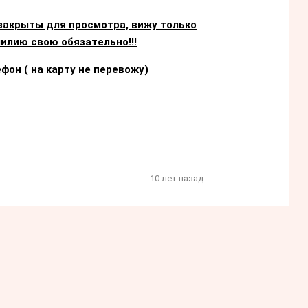
 закрыты для просмотра, вижу только
милию свою обязательно!!!
фон ( на карту не перевожу)
10 лет назад