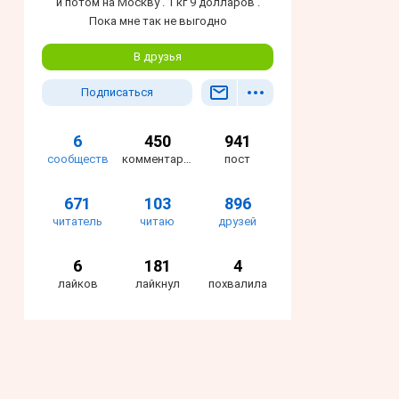
и потом на Москву . 1 кг 9 долларов .
Пока мне так не выгодно
В друзья
Подписаться
6
450
941
сообществ
комментариев
пост
671
103
896
читатель
читаю
друзей
6
181
4
лайков
лайкнул
похвалила