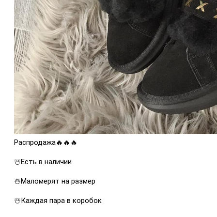
Распродажа🔥🔥🔥
☃️Есть в наличии
☃️Маломерят на размер
☃️Каждая пара в коробок