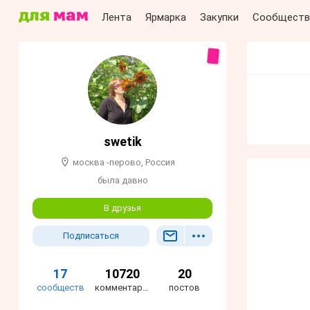
Лента
Ярмарка
Закупки
Сообществ
swetik
москва -перово, Россия
была давно
В друзья
Подписаться
17
10720
20
сообществ
комментариев
постов