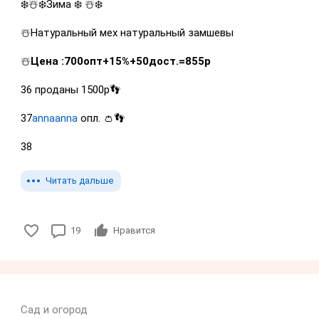
❄️☃️❄️Зима ❄️ ☃️❄️
☃️Натуральный мех натуральный замшевы
☃️
Цена :700опт+15%+50дост.=855р
36 проданы 1500р👣
37
annaanna
опл. 👛👣
38
Читать дальше
19
Нравится
Сад и огород