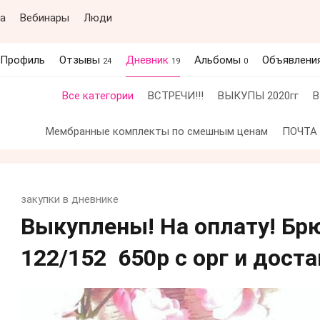
а
Вебинары
Люди
Профиль
Отзывы
Дневник
Альбомы
Объявлени
24
19
0
Все категории
ВСТРЕЧИ!!!
ВЫКУПЫ 2020гг
В
Мембранные комплекты по смешным ценам
ПОЧТА
закупки в дневнике
Выкуплены! На оплату! Бр
122/152 650р с орг и дост