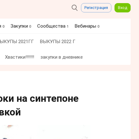
Регистрация
Вход
я
Закупки
Сообщества
Вебинары
0
0
1
0
ЫКУПЫ 2021ГГ
ВЫКУПЫ 2022 Г
Хвастики!!!!!!!
закупки в дневнике
юки на синтепоне
авкой