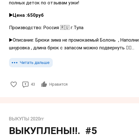
полных деток по отзывам узки!
▶️Цена :650руб
Производство: Россия 🇷🇺 г.Тула
▶️Описание: Брюки зима не промокаемый Болонь , Наполнит
шнуровка , длина брюк с запасом можно подвернуть 👍🏼...
Читать дальше
43
Нравится
ВЫКУПЫ 2020гг
ВЫКУПЛЕНЫ!!. #5