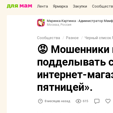
Лента
Ярмарка
Закупки
Сообществ
Маринка-Картинка - Администратор Мам
Москва, Россия
Сообщества
Разное
Черный список 
😡 Мошенники 
подделывать 
интернет-мага
пятницей».
8 месяцев назад
615