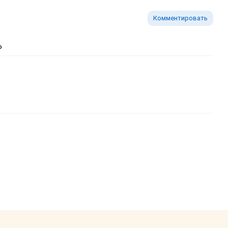
Комментировать
ь изображение
тавить ссылку