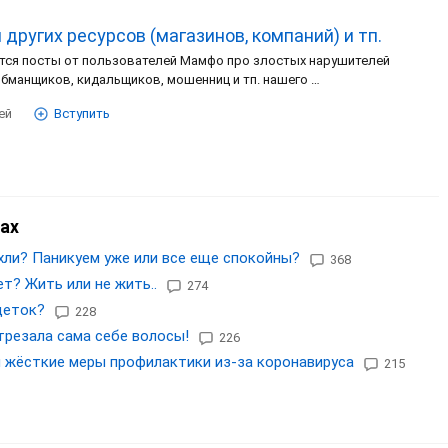
других ресурсов (магазинов, компаний) и тп.
ся посты от пользователей Мамфо про злостых нарушителей
обманщиков, кидальщиков, мошенниц и тп. нашего …
ей
Вступить
ах
хли? Паникуем уже или все еще спокойны?
368
т? Жить или не жить..
274
деток?
228
трезала сама себе волосы!
226
 жёсткие меры профилактики из-за коронавируса
215