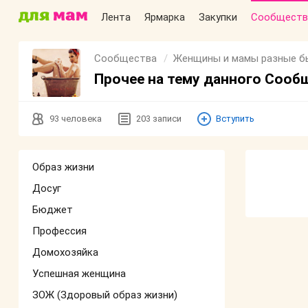
Лента
Ярмарка
Закупки
Сообществ
Сообщества
Женщины и мамы разные 
Прочее на тему данного Сооб
93
человека
203
записи
Вступить
Образ жизни
Досуг
Бюджет
Профессия
Домохозяйка
Успешная женщина
ЗОЖ (Здоровый образ жизни)