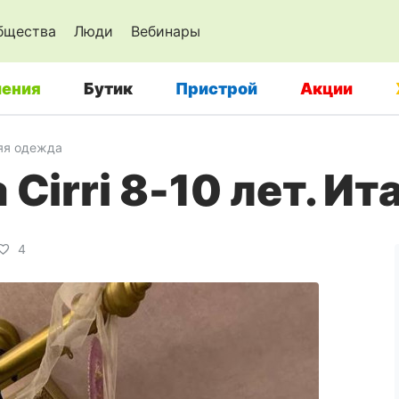
бщества
Люди
Вебинары
ения
Бутик
Пристрой
Акции
яя одежда
 Cirri 8-10 лет. Ит
4