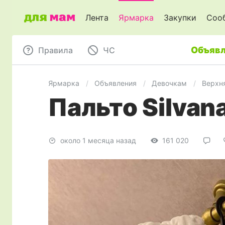
Лента
Ярмарка
Закупки
Соо
Объявл
Правила
ЧC
Ярмарка
Объявления
Девочкам
Верхн
Пальто Silvana
около 1 месяца назад
161 020