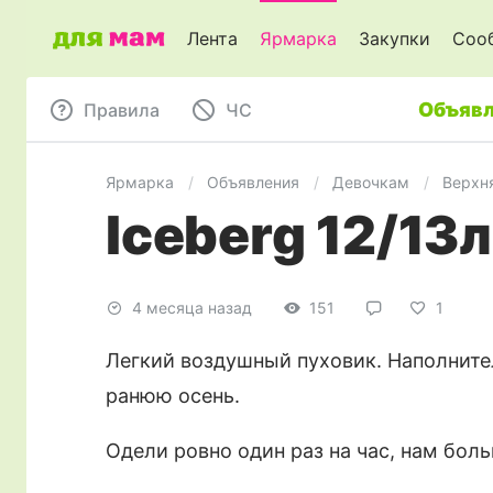
Лента
Ярмарка
Закупки
Соо
Объявл
Правила
ЧC
Ярмарка
Объявления
Девочкам
Верхн
Iceberg 12/13л
4 месяца назад
151
1
Легкий воздушный пуховик. Наполнител
ранюю осень.
Одели ровно один раз на час, нам боль