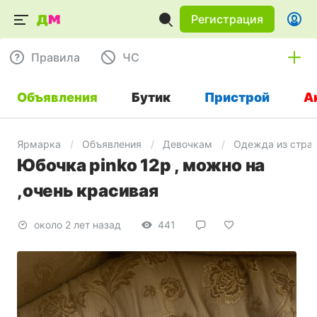
Регистрация
Правила
ЧC
Объявления
Бутик
Пристрой
А
Ярмарка
Объявления
Девочкам
Одежда из стра
Юбочка pinko 12р , можно на
,очень красивая
около 2 лет назад
441