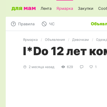
Лента
Ярмарка
Закупки
Соо
Объявл
Правила
ЧC
Ярмарка
Объявления
Девочкам
Одеж
I*Dо 12 лет к
2 месяца назад
629
1