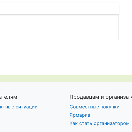
ажение
ссылку
ателям
Продавцам и организа
ктные ситуации
Совместные покупки
Ярмарка
Как стать организатором