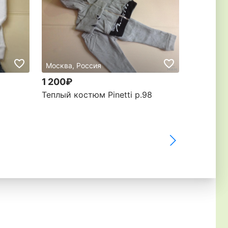
Москва, Россия
Электрос
1 200₽
13 000
Теплый костюм Рinetti р.98
Manudieci