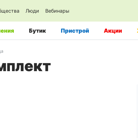
бщества
Люди
Вебинары
ения
Бутик
Пристрой
Акции
да
омплект