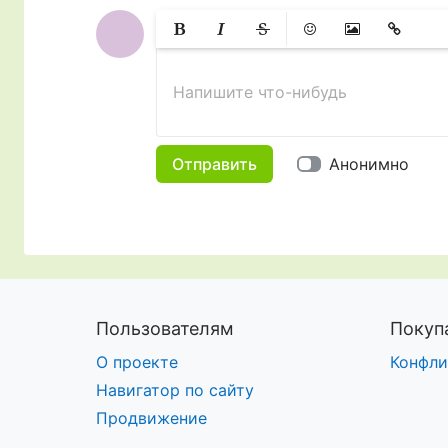
Жирный
Курсив
Зачеркнутый
Смайлики
Вставить изобр
Вставить 
Напишите что-нибудь
Отправить
Анонимно
Пользователям
Покуп
О проекте
Конфли
Навигатор по сайту
Продвижение