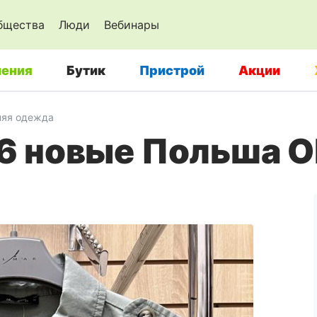
бщества
Люди
Вебинары
ения
Бутик
Пристрой
Акции
няя одежда
 новые Польша O