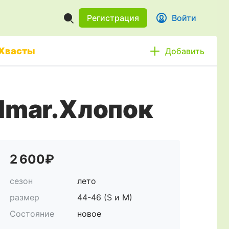
Регистрация
Войти
Хвасты
Добавить
lmar.Хлопок
2 600₽
сезон
лето
размер
44-46 (S и M)
Состояние
новое