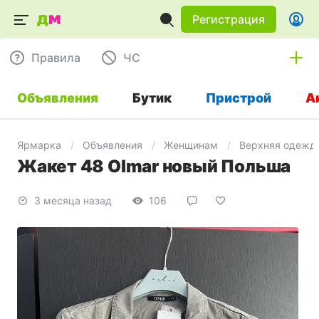
Регистрация
Правила
ЧC
Объявления
Бутик
Пристрой
А
Ярмарка
Объявления
Женщинам
Верхняя одежд
Жакет 48 Olmar новый Польша
3 месяца назад
106