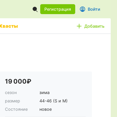
Регистрация
Войти
Хвасты
Добавить
19 000₽
сезон
зима
размер
44-46 (S и M)
Состояние
новое