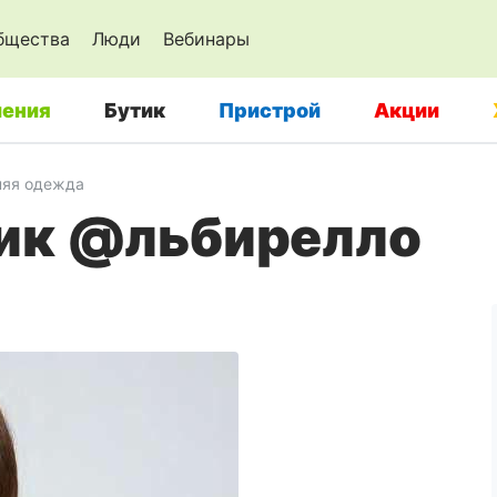
бщества
Люди
Вебинары
ения
Бутик
Пристрой
Акции
няя одежда
ик @льбирелло