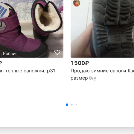
, Россия
₽
1 500₽
n теплые сапожки, р31
Продаю зимние сапоги Ku
размер
б/у