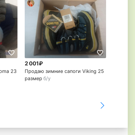
2 001₽
1 500₽
oma 23
Продаю зимние сапоги Viking 25
Продам 
размер
б/у
размер
б