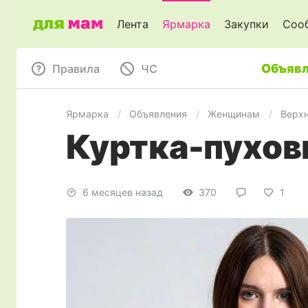
Лента
Ярмарка
Закупки
Соо
Объявл
Правила
ЧC
Ярмарка
Объявления
Женщинам
Верх
Куртка-пухов
6 месяцев назад
370
1