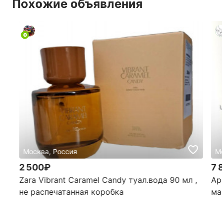
Похожие объявления
Москва, Россия
М
2 500₽
7 
Zara Vibrant Caramel Candy туал.вода 90 мл ,
Ар
не распечатанная коробка
ма