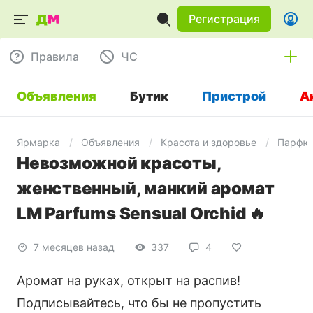
Регистрация
Правила
ЧC
Объявления
Бутик
Пристрой
А
Ярмарка
Объявления
Красота и здоровье
Парфю
Невозможной красоты,
женственный, манкий аромат
LM Parfums Sensual Orchid 🔥
7 месяцев назад
337
4
Аромат на руках, открыт на распив!
Подписывайтесь, что бы не пропустить