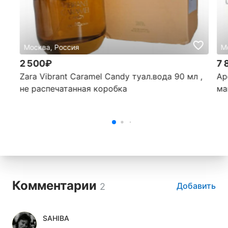
Москва, Россия
М
2 500₽
7 
Zara Vibrant Caramel Candy туал.вода 90 мл ,
Ар
не распечатанная коробка
ма
Комментарии
Добавить
2
SAHIBA