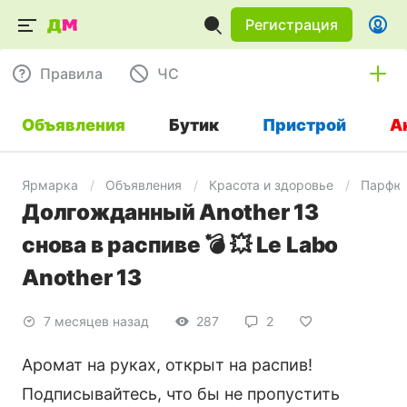
Регистрация
Правила
ЧC
Объявления
Бутик
Пристрой
А
Ярмарка
Объявления
Красота и здоровье
Парфю
Долгожданный Another 13
снова в распиве 💣 💥 Le Labo
Another 13
7 месяцев назад
287
2
Аромат на руках, открыт на распив!
Подписывайтесь, что бы не пропустить