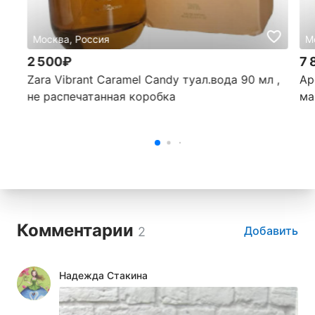
Москва, Россия
М
2 500₽
7 
Zara Vibrant Caramel Candy туал.вода 90 мл ,
Ар
не распечатанная коробка
ма
Комментарии
Добавить
2
Надежда Стакина