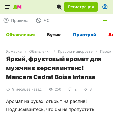
Регистрация
Правила
ЧC
Объявления
Бутик
Пристрой
А
Ярмарка
Объявления
Красота и здоровье
Парфю
Яркий, фруктовый аромат для
мужчин в версии интенс!
Mancera Cedrat Boise Intense
9 месяцев назад
250
2
3
Аромат на руках, открыт на распив!
Подписывайтесь, что бы не пропустить