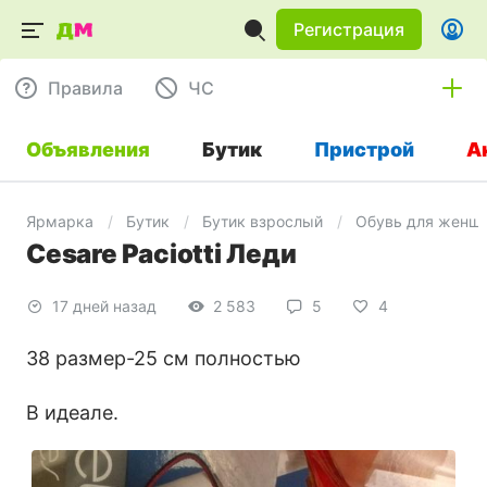
Регистрация
Правила
ЧC
Объявления
Бутик
Пристрой
А
Ярмарка
Бутик
Бутик взрослый
Обувь для женщ
Cesare Paciotti Леди
17 дней назад
2 583
5
4
38 размер-25 см полностью
В идеале.