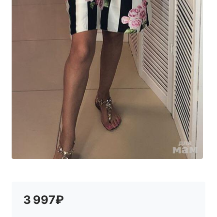
3 997₽