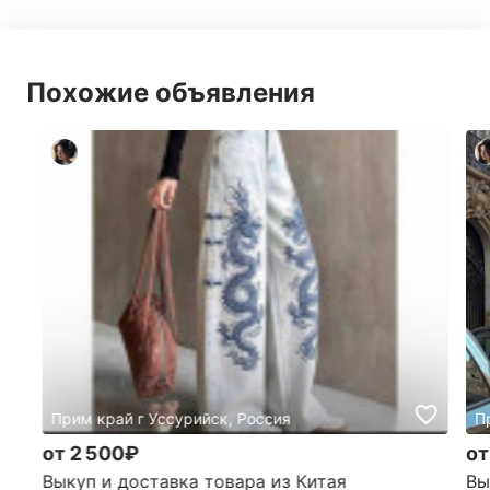
Похожие объявления
Прим край г Уссурийск, Россия
П
от 2 500₽
от
Выкуп и доставка товара из Китая
Вы