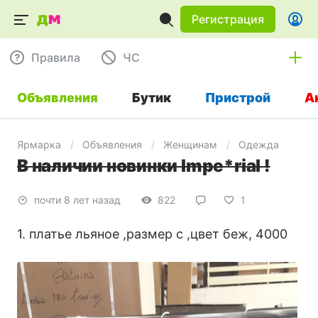
Регистрация
Правила
ЧC
Объявления
Бутик
Пристрой
А
Ярмарка
Объявления
Женщинам
Одежда
В наличии новинки Impe*rial !
почти 8 лет назад
822
1
1. платье льяное ,размер с ,цвет беж, 4000