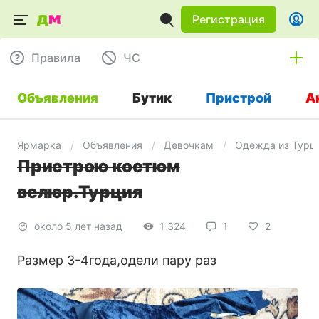
Регистрация
Правила
ЧC
Объявления
Бутик
Пристрой
А
Ярмарка
Объявления
Девочкам
Одежда из Турц
Пристрою костюм
велюр.Турция
около 5 лет назад
1 324
1
2
Размер 3-4года,одели пару раз