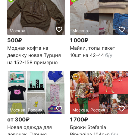
Москва
Москва
500₽
1 000₽
Модная кофта на
Майки, топы пакет
девочку новая Турция
10шт на 42-44
б/у
на 152-158 примерно
Москва, Россия
Москва, Россия
от 300₽
1 700₽
Новая одежда для
Брюки Stefania
девочек. Турция,
Pinyagina 104р-р
б/у