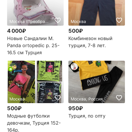
Москва (Преображенская площадь), Россия
Москва
4 000₽
500₽
Новые Сандалии M.
Комбинезон новый
Panda ortopedic р. 25-
турция, 7-8 лет.
16.5 см Турция
Москва
Москва, Россия
500₽
950₽
Модные футболки
Турция, по опту
девочкам, Турция 152-
164р.