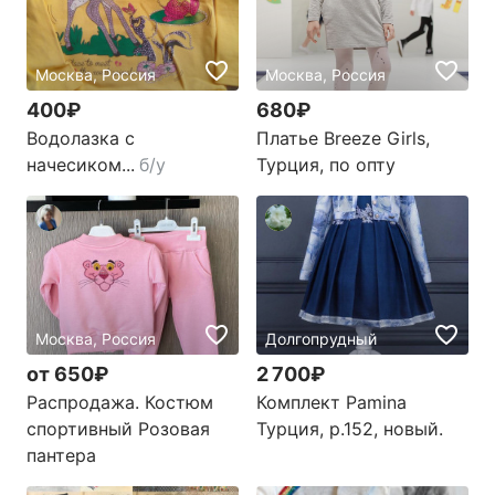
Москва, Россия
Москва, Россия
400₽
680₽
Водолазка с
Платье Breeze Girls,
начесиком...
б/у
Турция, по опту
Москва, Россия
Долгопрудный
от 650₽
2 700₽
Распродажа. Костюм
Комплект Pamina
спортивный Розовая
Турция, р.152, новый.
пантера