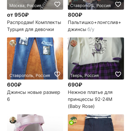
Москва, Россия
Ставрополь, Россия
от 950₽
800₽
Распродам! Комплекты
Пальтишко+лонгслив+
Турция для девочки
джинсы
б/у
Ставрополь, Россия
Тверь, Россия
600₽
690₽
Джинсы новые размер
Нежное платье для
6
принцессы 92-24М
(Baby Rose)