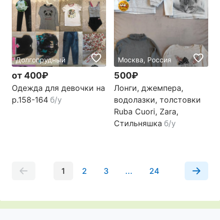
Долгопрудный
Москва, Россия
от 400₽
500₽
Одежда для девочки на
Лонги, джемпера,
р.158-164
б/у
водолазки, толстовки
Ruba Cuori, Zara,
Стильняшка
б/у
1
2
3
...
24