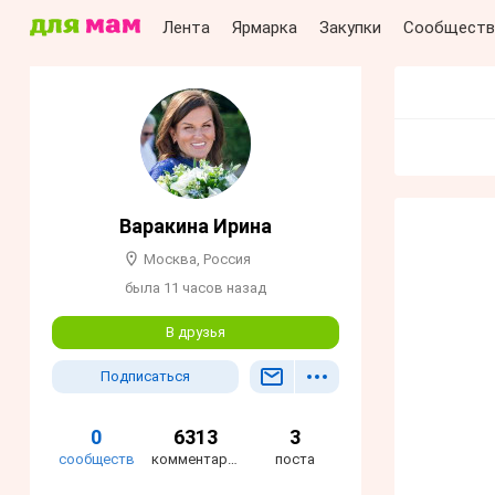
Лента
Ярмарка
Закупки
Сообществ
Варакина Ирина
Москва, Россия
была 11 часов назад
В друзья
Подписаться
0
6313
3
сообществ
комментариев
поста