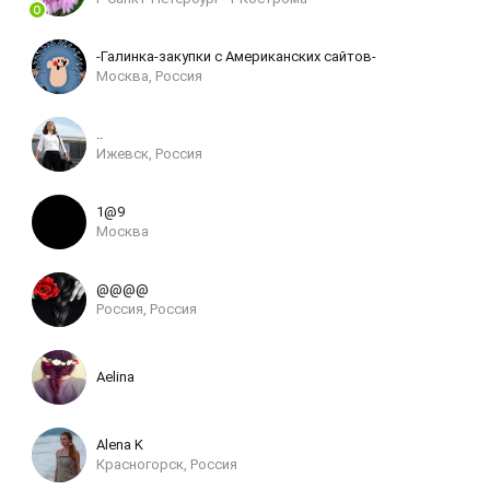
-Галинка-закупки с Американских сайтов-
Москва, Россия
..
Ижевск, Россия
1@9
Москва
@@@@
Россия, Россия
Aelina
Alena K
Красногорск, Россия