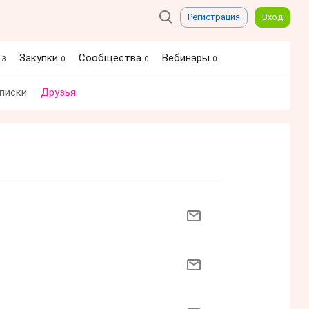
Регистрация
Вход
я
Закупки
Сообщества
Вебинары
3
0
0
0
писки
Друзья