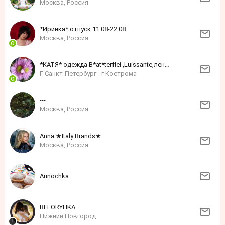
Москва, Россия
*Иринка* отпуск 11.08-22.08
Москва, Россия
*КАТЯ* одежда B*at*terflei ,Luissante,лен,хлопок
Г Санкт-Петербург - г Кострома
---
Москва, Россия
Anna ★Italy Brands★
Москва, Россия
Arinochka
BELORYHKA
Нижний Новгород