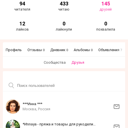
94
433
145
читателя
читаю
друзей
12
0
0
лайков
лайкнули
похвалила
Профиль
Отзывы
Дневник
Альбомы
Объявления
0
0
0
7
Сообщества
Друзья
***Инна ***
Москва, Россия
*Иnnaya - пряжа и товары для рукоделия*