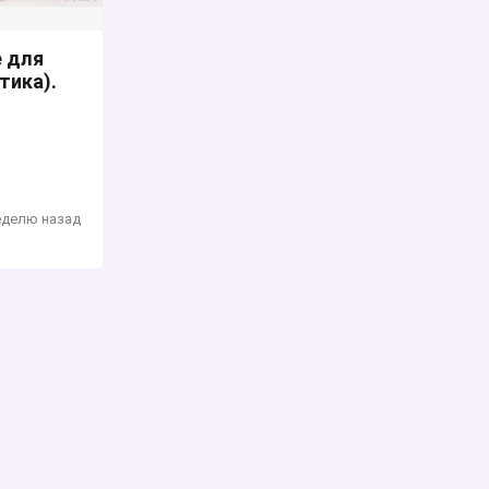
е для
тика).
еделю назад