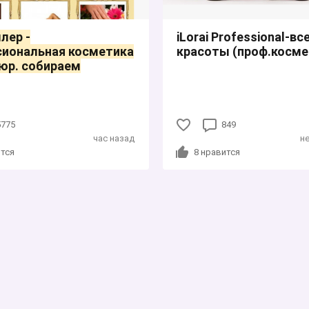
лер -
iLorai Professional-вс
сиональная косметика
красоты (проф.косме
юр. собираем
5775
849
час назад
н
тся
8
нравится