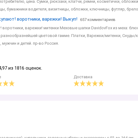
отребителю, цена. Сумки, рюкзаки, клатчи, ремни, косметички, обложк
цы, бумажники водителя, визитницы, обложки, ключницы, футляр, брелок
купают! воротники, варежки! Выкуп!
657 комментариев
! воротники, варежки! митенки Меховые шапки DavidovFox из меха: бл
ь - в разнообразнейшей цветовой гамме. Платки, Варежки/митенки, Снуды/
 мужчин и детей. пр-во Россия.
4,97 из 1816 оценок.
е
Доставка
раздничная), купальники, головные уборы и аксессуары с 92 до 164 см.