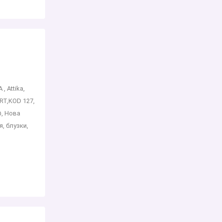
 Аttika,
ZART,KOD 127,
@, Нова
, блузки,