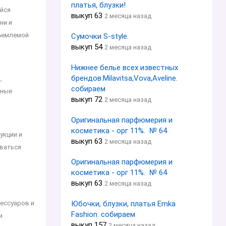
платья, блузки!
ийся
выкуп 63
2 месяца назад
ни и
тъемлемой
Сумочки S-style.
выкуп 54
2 месяца назад
Нижнее белье всех известных
брендов.Milavitsa,Vova,Aveline.
,
собираем
вные
выкуп 72
2 месяца назад
Оригинальная парфюмерия и
косметика - орг 11%. № 64
укции и
выкуп 63
2 месяца назад
аваться
Оригинальная парфюмерия и
косметика - орг 11%. № 64
выкуп 63
2 месяца назад
Юбочки, блузки, платья Emka
сессуаров и
Fashion. собираем
и
выкуп 157
2 месяца назад