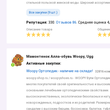
стильной польской женской моды. Широкий ассортимен
Все закупки (9 шт.)
Репутация:
330.
Отзывов 86
. Средняя оценка 4,
Описание товара
Общени
Мамонтенок Алла-обувь Woopy, Ugg
Активные закупки:
Woopy Ортопедик- наличие на складе!
32816 ко
woopy-shop.ru / woopyshoes.ru - WOOPY Вупи Ортопед
многих покупателей своей оригинальностью и высоким
основными лечебными ортопедическими свойствами. Э
высококачественных, экологически безопасных и нат
новорожденных, подростков и их родителей. Размерны
сандалии с высоким берцем, босоножки, балетки, туфли,