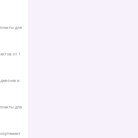
мплекты для
ектов от 1
 девочек и
мплекты для
ссортимент