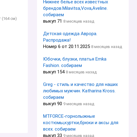
Нижнее белье всех известных
брендов.Milavitsa,Vova,Aveline.
собираем
 (164 см)
выкуп 71
8 месяцев назад
Детская одежда Aврoра.
Распродажа!
Номер 6 от 20.11.2025
8 месяцев назад
Юбочки, блузки, платья Emka
Fashion. собираем
выкуп 154
8 месяцев назад
Greg - стиль и качество для наших
любимых мужчин. Katharina Kross.
собираем
выкуп 90
9 месяцев назад
MTFORCE-горнолыжные
костюмы,куртки,брюки и аксы для
всех. собираем
выкуп 33
9 месяцев назад