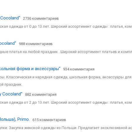
 Cocoland"
2736 комментариев
тская одежда от 0 до 13 лет. Широкий ассортимент одежды : платья, ко
ocoland"
988 комментариев
дные платья на любой праздник . Широкий ассортимент платьев и компл
школьная форма и аксессуары"
934 комментария
ары. Классическая и нарядная одежда, школьная форма, аксессуары для
й праздник.
y Cocoland"
882 комментария
тская одежда от 2 до 13 лет. Широкий ассортимент одежды : платья, ко
ольша), Primo.
615 комментариев
купки: Закупка женской одежды из Польши. Предлагает эксклюзивной а