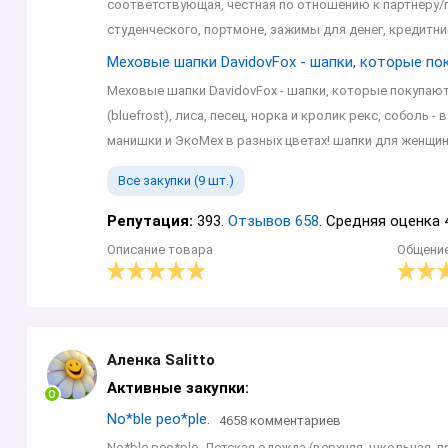
соответствующая, честная по отношению к партнеру/п
студенческого, портмоне, зажимы для денег, кредитни
Меховые шапки DavidovFox - шапки, которые по
Меховые шапки DavidovFox - шапки, которые покупают
(bluefrost), лиса, песец, норка и кролик рекс, собол
манишки и ЭкоМех в разных цветах! шапки для женщин,
Все закупки (9 шт.)
Репутация:
393.
Отзывов 658
. Средняя оценка 
Описание товара
Общени
Аленка Sаlittо
Активные закупки:
No*blе peo*ple.
4658 комментариев
No*blе peo*ple. Детская одежда (верхняя, школьная, п