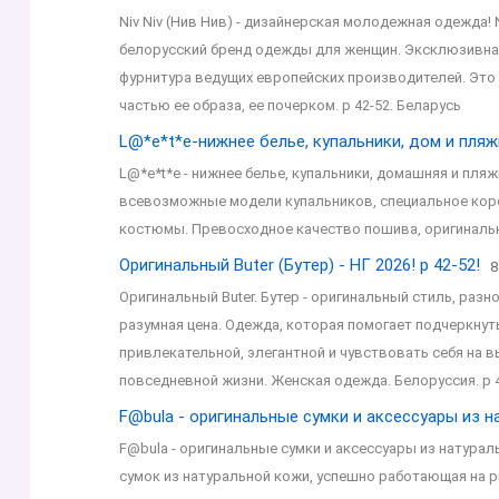
Niv Niv (Нив Нив) - дизайнерская молодежная одежда!
белорусский бренд одежды для женщин. Эксклюзивная
фурнитура ведущих европейских производителей. Это
частью ее образа, ее почерком. р 42-52. Беларусь
L@*е*t*е-нижнее белье, купальники, дом и пляж
L@*е*t*е - нижнее белье, купальники, домашняя и пляж
всевозможные модели купальников, специальное корс
костюмы. Превосходное качество пошива, оригинальн
Оригинальный Buter (Бутер) - НГ 2026! р 42-52!
8
Оригинальный Buter. Бутер - оригинальный стиль, раз
разумная цена. Одежда, которая помогает подчеркнут
привлекательной, элегантной и чувствовать себя на вы
повседневной жизни. Женская одежда. Белоруссия. р 
F@bulа - оригинальные сумки и аксессуары из н
F@bulа - оригинальные сумки и аксессуары из натурал
сумок из натуральной кожи, успешно работающая на р