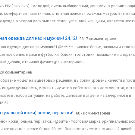
 Niv Niv (Нив Нив) - молодой, очень амбициозный, динамично развивающ
, комфортная, практичная, стильная женская одежда. Натуральные тка
 одежда, которая раскрывает стиль успешной женщины, является нео
ная одежда для нас и мужчин! 24.12!
3317 комментариев
ная одежда для нас и мужчин! L@*е*t*е - нижнее белье, пижамы и халаты
етное белье, майки и футболки, брюки, толстовки, домашние и спорти
ый дизайн, отличная фурнитура и материалы
29 комментариев
нообразие моделей и цветовых решений, высокий уровень качества прод
ь индивидуальность, укрепить чувство собственного достоинства, ост
соте в любой ситуации: на работе, деловой встрече, на вечеринке и в
42-52
атуральной кожи) ремни, перчатки!
807 комментариев
ьной кожи) ремни, перчатки. F@bu*lа - торговая марка оригинальных ак
ынке кожгалантереи более 20 лет. Высокое качество, стильный дизайн 