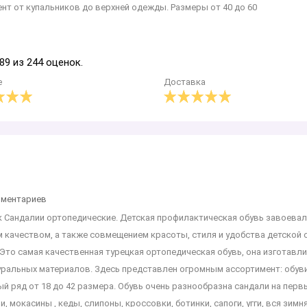
т от купальников до верхней одежды. Размеры от 40 до 60
89 из 244 оценок.
е
Доставка
мментариев
ик Сандалии ортопедические. Детская профилактическая обувь завоева
 качеством, а также совмещением красоты, стиля и удобства детской о
то самая качественная турецкая ортопедическая обувь, она изготавли
уральных материалов. Здесь представлен огромным ассортимент: обув
й ряд от 18 до 42 размера. Обувь очень разнообразна сандали на перв
 мокасины , кеды, слипоны, кроссовки, ботинки, сапоги, угги, вся зимн