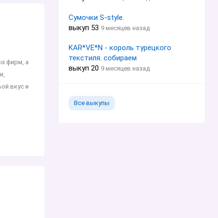
Сумочки S-style.
выкуп 53
9 месяцев назад
KAR*VE*N - король турецкого
текстиля. собираем
х фирм, а
выкуп 20
9 месяцев назад
и,
ой вкус и
Все выкупы