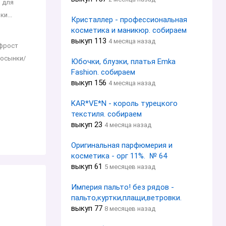
и для
и...
Кристаллер - профессиональная
косметика и маникюр. собираем
выкуп 113
4 месяца назад
юфрост
косынки/
Юбочки, блузки, платья Emka
Fashion. собираем
выкуп 156
4 месяца назад
KAR*VE*N - король турецкого
текстиля. собираем
выкуп 23
4 месяца назад
Оригинальная парфюмерия и
косметика - орг 11%. № 64
выкуп 61
5 месяцев назад
Империя пальто! без рядов -
пальто,куртки,плащи,ветровки.
выкуп 77
8 месяцев назад