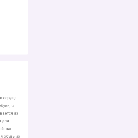
ла сердца
буви, с
вается из
и для
ый шаг,
яя обувь из