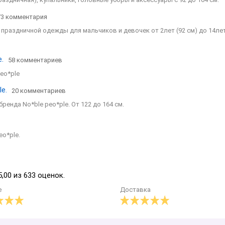
73 комментария
праздничной одежды для мальчиков и девочек от 2лет (92 см) до 14лет
.
58 комментариев
eo*ple
e.
20 комментариев
нда No*blе peo*plе. От 122 до 164 см.
o*plе.
,00 из 633 оценок.
е
Доставка