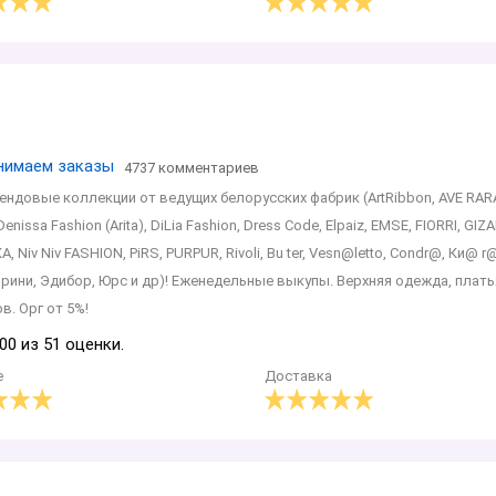
инимаем заказы
4737 комментариев
ндовые коллекции от ведущих белорусских фабрик (АrtRibbon, AVE RARA ,
, Denissa Fashion (Arita), DiLia Fashion, Dress Code, Elpaiz, EMSE, FIORRI, GI
, Niv Niv FASHION, PiRS, PURPUR, Rivoli, Bu ter, Vesn@letto, Condr@, Ки@ r
ини, Эдибор, Юрс и др)! Еженедельные выкупы. Верхняя одежда, платья
в. Орг от 5%!
00 из 51 оценки.
е
Доставка