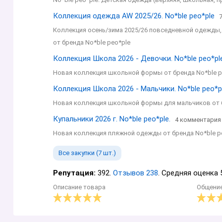
Коллекция одежда AW 2025/26. No*blе peo*ple
Коллекция осень/зима 2025/26 повседневной одежды, 
от бренда No*blе peo*ple
Коллекция Школа 2026 - Девочки. No*blе peo*ple
Новая коллекция школьной формы от бренда No*blе p
Коллекция Школа 2026 - Мальчики. No*blе peo*pl
Новая коллекция школьной формы для мальчиков от бре
Купальники 2026 г. No*blе peo*ple.
4 комментария
Новая коллекция пляжной одежды от бренда No*blе pe
Все закупки (7 шт.)
Репутация:
392.
Отзывов 238
. Средняя оценка 5
Описание товара
Общени