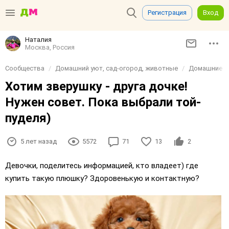
Регистрация
Вход
Наталия
Москва, Россия
Сообщества
Домашний уют, сад-огород, животные
Домашние и
Хотим зверушку - друга дочке!
Нужен совет. Пока выбрали той-
пуделя)
5 лет назад
5572
71
13
2
Девочки, поделитесь информацией, кто владеет) где
купить такую плюшку? Здоровенькую и контактную?