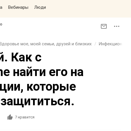
а
Вебинары
Люди
фо
Здоровье мое, моей семьи, друзей и близких
Инфекционные 
. Как с
e найти его на
ции, которые
 защититься.
3
7
нравится