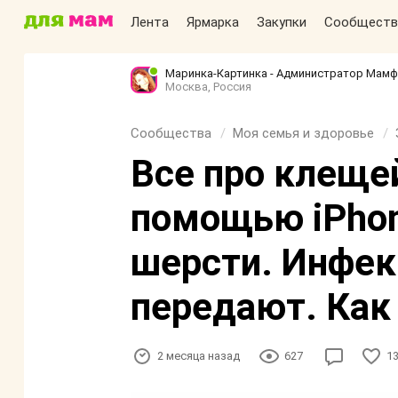
Лента
Ярмарка
Закупки
Сообществ
Маринка-Картинка - Администратор Мам
Москва, Россия
Сообщества
Моя семья и здоровье
Все про клещей
помощью iPhon
шерсти. Инфек
передают. Как
2 месяца назад
627
1