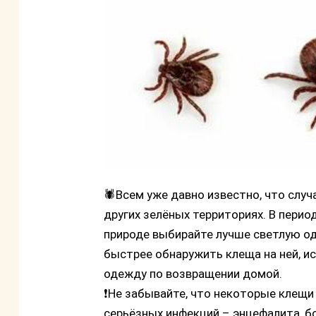
🕷️Всем уже давно известно, что случ
других зелёных территориях. В перио
природе выбирайте лучше светлую о
быстрее обнаружить клеща на ней, и
одежду по возвращении домой.
❗️Не забывайте, что некоторые клещ
серьёзных инфекций – энцефалита, бо