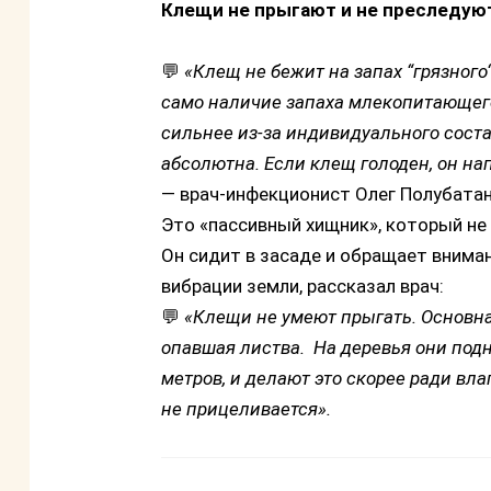
Клещи не прыгают и не преследуют
💬
«Клещ не бежит на запах “грязного“
само наличие запаха млекопитающег
сильнее из-за индивидуального соста
абсолютна. Если клещ голоден, он на
—
врач-инфекционист Олег Полубатан
Это «пассивный хищник», который не 
Он сидит в засаде и обращает внимани
вибрации земли, рассказал врач:
💬
«Клещи не умеют прыгать. Основна
опавшая листва. На деревья они под
метров, и делают это скорее ради вла
не прицеливается».