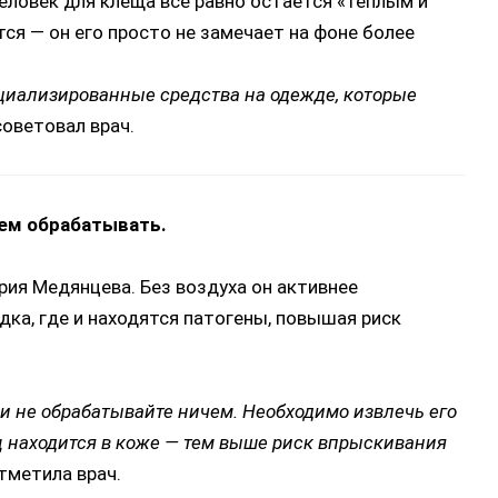
еловек для клеща все равно остается «теплым и
ся — он его просто не замечает на фоне более
циализированные средства на одежде, которые
оветовал врач.
ем обрабатывать.
рия Медянцева. Без воздуха он активнее
ка, где и находятся патогены, повышая риск
 и не обрабатывайте ничем. Необходимо извлечь его
 находится в коже — тем выше риск впрыскивания
тметила врач.