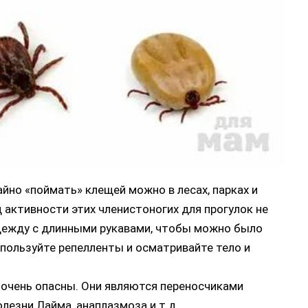
айно «поймать» клещей можно в лесах, парках и
д активности этих членистоногих для прогулок не
дежду с длинными рукавами, чтобы можно было
спользуйте репелленты и осматривайте тело и
и очень опасны. Они являются переносчиками
лезни Лайма, анаплазмоза и т.д.