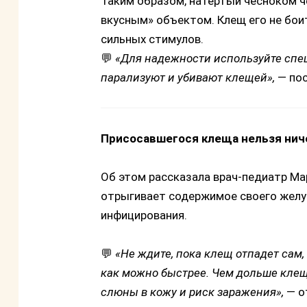
Таким образом, натертый чесноком ч
вкусным» объектом. Клещ его не боит
сильных стимулов.
💬
«Для надежности используйте спе
парализуют и убивают клещей»,
— пос
Присосавшегося клеща нельзя нич
Об этом рассказала врач-педиатр Ма
отрыгивает содержимое своего желуд
инфицирования.
💬
«Не ждите, пока клещ отпадет сам,
как можно быстрее. Чем дольше клещ
слюны в кожу и риск заражения»,
— о