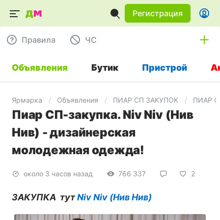
Регистрация
Правила
ЧC
Объявления
Бутик
Пристрой
А
Ярмарка
Объявления
ПИАР СП ЗАКУПОК
ПИАР С
Пиар СП-закупка. Niv Niv (Нив
Нив) - дизайнерская
молодежная одежда!
около 3 часов назад
766 337
2
ЗАКУПКА тут
Niv Niv (Нив Нив)