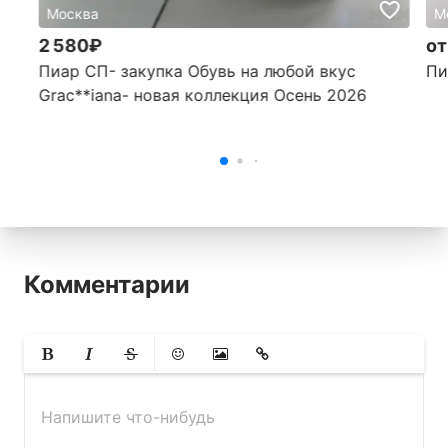
Москва
М
2 580₽
от
Пиар СП- закупка Обувь на любой вкус
Пи
Grac**iana- новая коллекция Осень 2026
Комментарии
Жирный
Курсив
Зачеркнутый
Смайлики
Вставить изображение
Вставить ссылку
Напишите что-нибудь