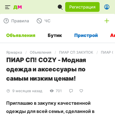
Регистрация
Правила
ЧC
Объявления
Бутик
Пристрой
А
Ярмарка
Объявления
ПИАР СП ЗАКУПОК
ПИАР С
ПИАР СП! COZY - Модная
одежда и аксессуары по
самым низким ценам!
9 месяцев назад
701
Приглашаю в закупку качественной
одежды для всей семьи, сделанной в