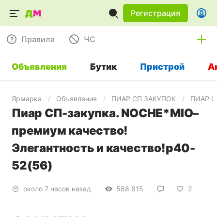
Регистрация
Правила
ЧC
Объявления
Бутик
Пристрой
А
Ярмарка
Объявления
ПИАР СП ЗАКУПОК
ПИАР С
Пиар СП-закупка. NOCHE*MIO–
премиум качество!
Элегантность и качество!р40-
52(56)
около 7 часов назад
588 615
2