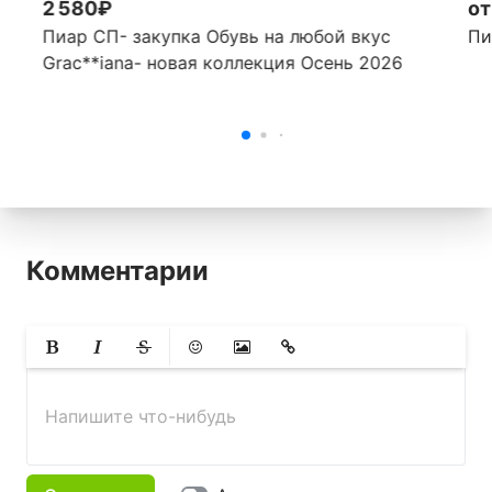
2 580₽
от
Пиар СП- закупка Обувь на любой вкус
Пи
Grac**iana- новая коллекция Осень 2026
Комментарии
Жирный
Курсив
Зачеркнутый
Смайлики
Вставить изображение
Вставить ссылку
Напишите что-нибудь