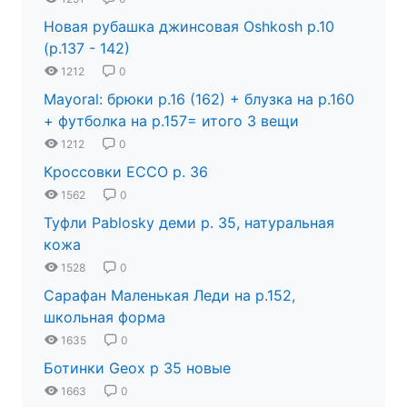
Новая рубашка джинсовая Oshkosh р.10
(р.137 - 142)
1212
0
Mayoral: брюки р.16 (162) + блузка на р.160
+ футболка на р.157= итого 3 вещи
1212
0
Кроссовки ECCO р. 36
1562
0
Туфли Pablosky деми р. 35, натуральная
кожа
1528
0
Сарафан Маленькая Леди на р.152,
школьная форма
1635
0
Ботинки Geox р 35 новые
1663
0