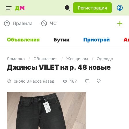
Регистрация
Правила
ЧC
Объявления
Бутик
Пристрой
А
Ярмарка
Объявления
Женщинам
Одежда
Джинсы VILET на р. 48 новые
около 3 часов назад
487