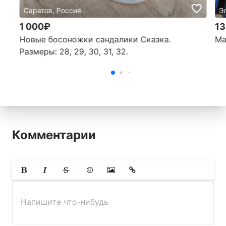
Саратов, Россия
Э
1 000₽
13
Новые босоножки сандалики Сказка.
Ma
Размеры: 28, 29, 30, 31, 32.
Комментарии
Жирный
Курсив
Зачеркнутый
Смайлики
Вставить изображение
Вставить ссылку
Напишите что-нибудь