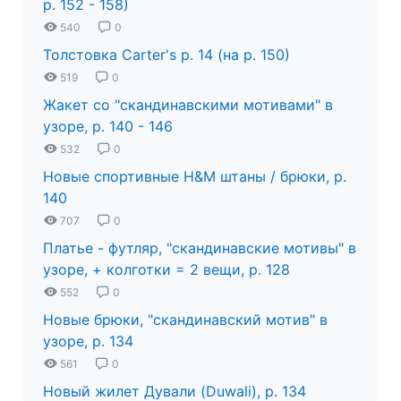
р. 152 - 158)
540
0
Толстовка Carter's р. 14 (на р. 150)
519
0
Жакет со "скандинавскими мотивами" в
узоре, р. 140 - 146
532
0
Новые спортивные H&M штаны / брюки, р.
140
707
0
Платье - футляр, "скандинавские мотивы" в
узоре, + колготки = 2 вещи, р. 128
552
0
Новые брюки, "скандинавский мотив" в
узоре, р. 134
561
0
Новый жилет Дували (Duwali), р. 134