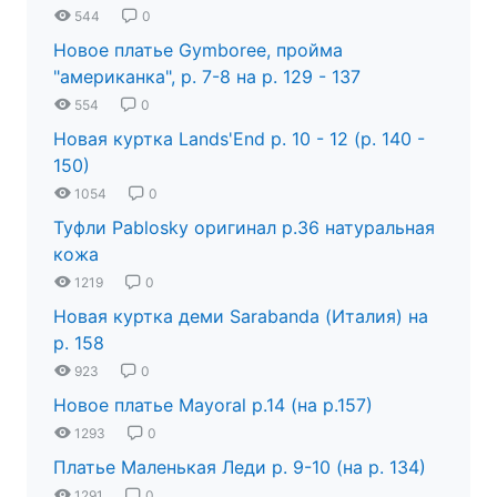
544
0
Новое платье Gymboree, пройма
"американка", р. 7-8 на р. 129 - 137
554
0
Новая куртка Lands'End р. 10 - 12 (р. 140 -
150)
1054
0
Туфли Pablosky оригинал р.36 натуральная
кожа
1219
0
Новая куртка деми Sarabanda (Италия) на
р. 158
923
0
Новое платье Mayoral р.14 (на р.157)
1293
0
Платье Маленькая Леди р. 9-10 (на р. 134)
1291
0