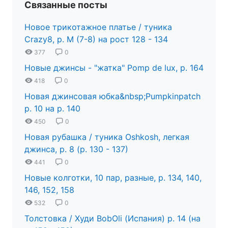
Связанные посты
Новое трикотажное платье / туника
Crazy8, р. М (7-8) на рост 128 - 134
377
0
Новые джинсы - "жатка" Pomp de lux, р. 164
418
0
Новая джинсовая юбка&nbsp;Pumpkinpatch
р. 10 на р. 140
450
0
Новая рубашка / туника Oshkosh, легкая
джинса, р. 8 (р. 130 - 137)
441
0
Новые колготки, 10 пар, разные, р. 134, 140,
146, 152, 158
532
0
Толстовка / Худи BobOli (Испания) р. 14 (на